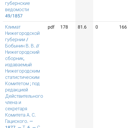
губернские
ведомости
49/1857
Климат
pdf
178
81.6
0
166
Нижегородской
губернии /
Бобынин В. В. //
Нижегородский
сборник,
издаваемый
Нижегородским
статистическим
Комитетом ; под
редакцией
Действительного
члена и
секретаря
Комитета А. С.
Гациского. —
1877. — Т. 6. — С.