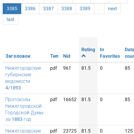
3385
3386
3387
3388
3389
…
next
last
Rating
In
Dat
Заголовок
Тип
Nid
Favorites
cou
Нижегородские
pdf
961
81.5
0
85
губернские
ведомости
4/1893
Протоколы
pdf
16652
81.5
0
85
Нижегородской
Городской Думы
за 1883 год
Нижегородские
pdf
23725
81.5
0
125