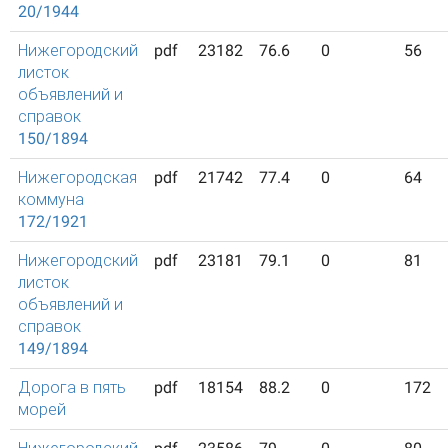
20/1944
Нижегородский
pdf
23182
76.6
0
56
листок
объявлений и
справок
150/1894
Нижегородская
pdf
21742
77.4
0
64
коммуна
172/1921
Нижегородский
pdf
23181
79.1
0
81
листок
объявлений и
справок
149/1894
Дорога в пять
pdf
18154
88.2
0
172
морей