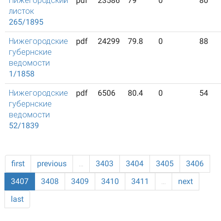
Нижегородский
pdf
23586
79
0
80
листок
265/1895
Нижегородские
pdf
24299
79.8
0
88
губернские
ведомости
1/1858
Нижегородские
pdf
6506
80.4
0
54
губернские
ведомости
52/1839
first
previous
…
3403
3404
3405
3406
3407
3408
3409
3410
3411
…
next
last