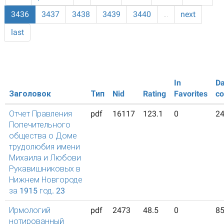
3436
3437
3438
3439
3440
…
next
last
In
Da
Заголовок
Тип
Nid
Rating
Favorites
co
Отчет Правления
pdf
16117
123.1
0
2
Попечительного
общества о Доме
трудолюбия имени
Михаила и Любови
Рукавишниковых в
Нижнем Новгороде
за 1915 год. 23
Ирмологий
pdf
2473
48.5
0
8
нотированный