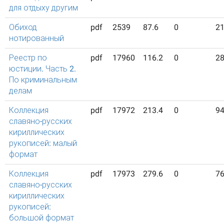
для отдыху другим
Обиход
pdf
2539
87.6
0
2
нотированный
Реестр по
pdf
17960
116.2
0
2
юстиции. Часть 2.
По криминальным
делам
Коллекция
pdf
17972
213.4
0
9
славяно-русских
кириллических
рукописей: малый
формат
Коллекция
pdf
17973
279.6
0
7
славяно-русских
кириллических
рукописей:
большой формат