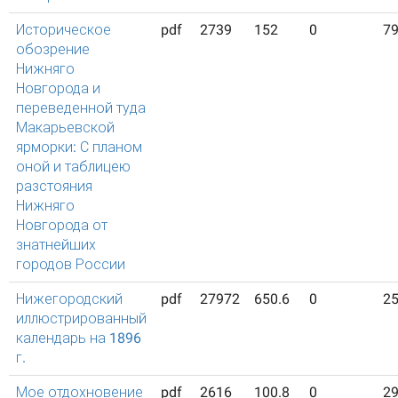
Историческое
pdf
2739
152
0
7
обозрение
Нижняго
Новгорода и
переведенной туда
Макарьевской
ярморки: С планом
оной и таблицею
разстояния
Нижняго
Новгорода от
знатнейших
городов России
Нижегородский
pdf
27972
650.6
0
2
иллюстрированный
календарь на 1896
г.
Мое отдохновение
pdf
2616
100.8
0
2