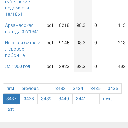
губернские
ведомости
18/1861
Арзамасская
pdf
8218
98.3
0
113
правда 32/1941
Невская битва и
pdf
9145
98.3
0
213
Ледовое
побоище
За 1900 год
pdf
3922
98.3
0
493
first
previous
…
3433
3434
3435
3436
3437
3438
3439
3440
3441
…
next
last