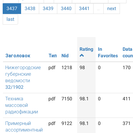
3437
3438
3439
3440
3441
…
next
last
Rating
In
Data
Заголовок
Тип
Nid
Favorites
coun
Нижегородские
pdf
1218
98
0
170
губернские
ведомости
32/1902
Техника
pdf
7150
98.1
0
411
массовой
радиофикации
Примерный
pdf
9122
98.1
0
371
ассортиментный