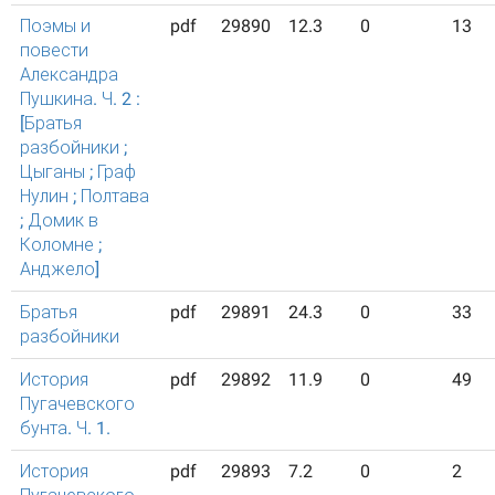
Поэмы и
pdf
29890
12.3
0
13
повести
Александра
Пушкина. Ч. 2 :
[Братья
разбойники ;
Цыганы ; Граф
Нулин ; Полтава
; Домик в
Коломне ;
Анджело]
Братья
pdf
29891
24.3
0
33
разбойники
История
pdf
29892
11.9
0
49
Пугачевского
бунта. Ч. 1.
История
pdf
29893
7.2
0
2