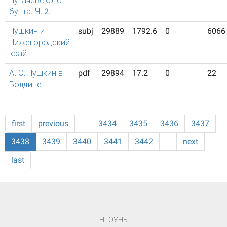
Пугачевского
бунта. Ч. 2.
Пушкин и
subj
29889
1792.6
0
6066
Нижегородский
край
А. С. Пушкин в
pdf
29894
17.2
0
22
Болдине
first
previous
…
3434
3435
3436
3437
3438
3439
3440
3441
3442
…
next
last
НГОУНБ