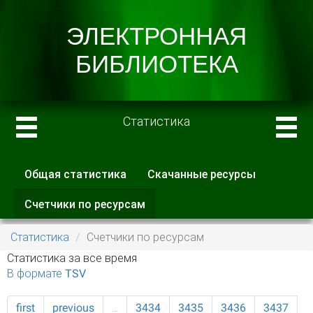
Статистика
Общая статистика
Скачанные ресурсы
Главные вкладки
Счетчики по ресурсам
(активная
вкладка)
Статистика
Счетчики по ресурсам
Статистика за все время
В формате TSV
first
previous
…
3434
3435
3436
3437