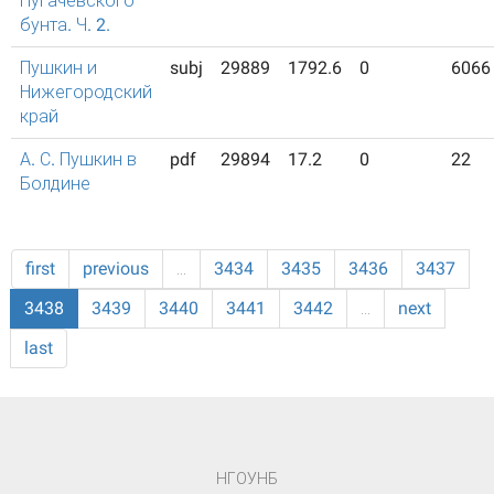
Пугачевского
бунта. Ч. 2.
Пушкин и
subj
29889
1792.6
0
6066
Нижегородский
край
А. С. Пушкин в
pdf
29894
17.2
0
22
Болдине
first
previous
…
3434
3435
3436
3437
3438
3439
3440
3441
3442
…
next
last
НГОУНБ