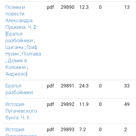
Поэмы и
pdf
29890
12.3
0
13
повести
Александра
Пушкина. Ч. 2 :
[Братья
разбойники ;
Цыганы ; Граф
Нулин ; Полтава
; Домик в
Коломне ;
Анджело]
Братья
pdf
29891
24.3
0
33
разбойники
История
pdf
29892
11.9
0
49
Пугачевского
бунта. Ч. 1.
История
pdf
29893
7.2
0
2