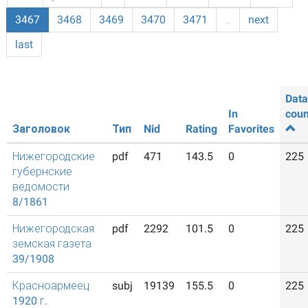
3467
3468
3469
3470
3471
…
next
last
Data
In
coun
Заголовок
Тип
Nid
Rating
Favorites
Нижегородские
pdf
471
143.5
0
225
губернские
ведомости
8/1861
Нижегородская
pdf
2292
101.5
0
225
земская газета
39/1908
Красноармеец
subj
19139
155.5
0
225
1920 г.