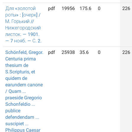
Для «золотой
pdf
19956
175.6
0
226
роты» : [очерк] /
М. Горький //
Нижегородский
листок. — 1901.
— 7 нояб. — С. 2.
Schönfeld, Gregor.
pdf
25938
35.6
0
226
Centuria prima
thesium de
S.Scripturis, et
quidem de
earundem canone
/ Quam ...
praeside Gregorio
Schonfeldio ...
publice
defendendam ...
suscipiet ...
Philippus Caesar