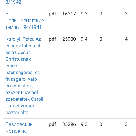
3/1942
За
pdf
16317
9.3
0
3
большевистские
темпы 194/1941
Karolyi, Peter. Az
pdf
25900
9.4
0
4
eg igaz Istenreol
es az Jesus
Christusnak
eoreok
istensegereol es
fivsagarol valo
praedicatiok,
azszent irasbol
szedetettek Caroli
Paraet varadi
paztor altal.
Павловский
pdf
35296
9.3
0
3
металлист