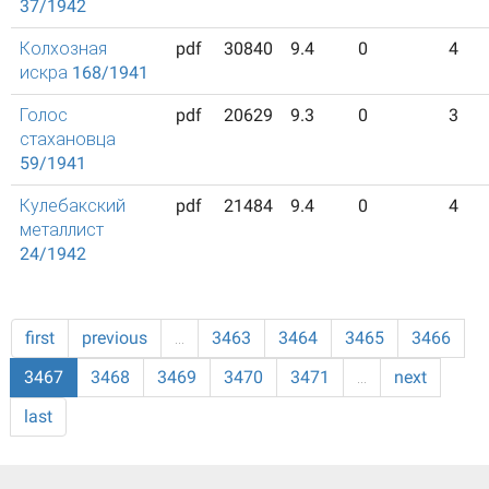
37/1942
Колхозная
pdf
30840
9.4
0
4
искра 168/1941
Голос
pdf
20629
9.3
0
3
стахановца
59/1941
Кулебакский
pdf
21484
9.4
0
4
металлист
24/1942
first
previous
…
3463
3464
3465
3466
3467
3468
3469
3470
3471
…
next
last