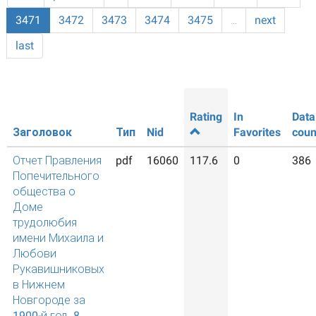
3471
3472
3473
3474
3475
…
next
last
Rating
In
Data
Заголовок
Тип
Nid
Favorites
coun
Отчет Правления
pdf
16060
117.6
0
386
Попечительного
общества о
Доме
трудолюбия
имени Михаила и
Любови
Рукавишниковых
в Нижнем
Новгороде за
1900-й год. 8