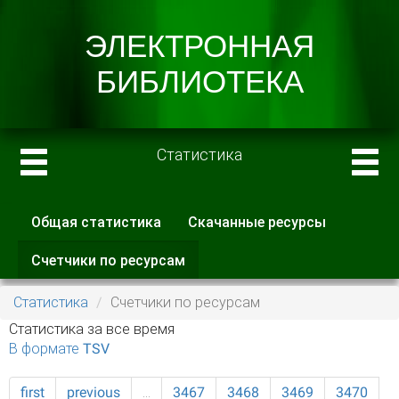
Статистика
Общая статистика
Скачанные ресурсы
Главные вкладки
Счетчики по ресурсам
(активная
вкладка)
Статистика
Счетчики по ресурсам
Статистика за все время
В формате TSV
first
previous
…
3467
3468
3469
3470