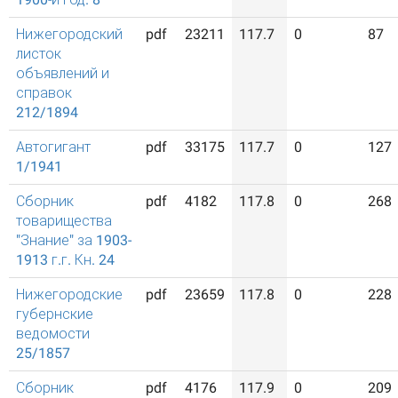
Нижегородский
pdf
23211
117.7
0
87
листок
объявлений и
справок
212/1894
Автогигант
pdf
33175
117.7
0
127
1/1941
Сборник
pdf
4182
117.8
0
268
товарищества
"Знание" за 1903-
1913 г.г. Кн. 24
Нижегородские
pdf
23659
117.8
0
228
губернские
ведомости
25/1857
Сборник
pdf
4176
117.9
0
209