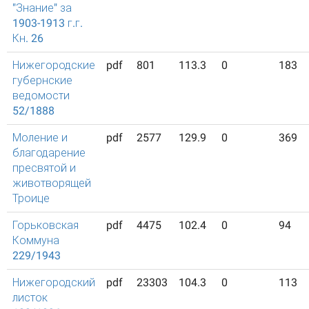
"Знание" за
1903-1913 г.г.
Кн. 26
Нижегородские
pdf
801
113.3
0
183
губернские
ведомости
52/1888
Моление и
pdf
2577
129.9
0
369
благодарение
пресвятой и
животворящей
Троице
Горьковская
pdf
4475
102.4
0
94
Коммуна
229/1943
Нижегородский
pdf
23303
104.3
0
113
листок