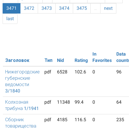
3471
3472
3473
3474
3475
…
next
last
In
Data
Заголовок
Тип
Nid
Rating
Favorites
count
Нижегородские
pdf
6528
102.6
0
96
губернские
ведомости
3/1840
Колхозная
pdf
11348
99.4
0
64
трибуна 1/1941
Сборник
pdf
4185
116.5
0
235
товарищества