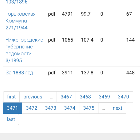
103/1896
Горьковская
pdf
4791
99.7
0
67
Коммуна
271/1944
Нижегородские
pdf
1065
107.4
0
144
губернские
ведомости
3/1895
За 1888 год
pdf
3911
137.8
0
448
first
previous
…
3467
3468
3469
3470
3471
3472
3473
3474
3475
…
next
last