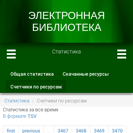
Статистика
Общая статистика
Скачанные ресурсы
Главные вкладки
Счетчики по ресурсам
(активная
вкладка)
Статистика
Счетчики по ресурсам
Статистика за все время
В формате TSV
first
previous
…
3467
3468
3469
3470