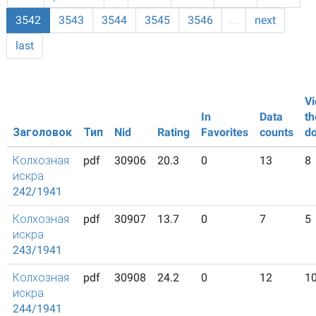
3542
3543
3544
3545
3546
…
next
last
Vi
In
Data
th
Заголовок
Тип
Nid
Rating
Favorites
counts
d
Колхозная
pdf
30906
20.3
0
13
8
искра
242/1941
Колхозная
pdf
30907
13.7
0
7
5
искра
243/1941
Колхозная
pdf
30908
24.2
0
12
1
искра
244/1941