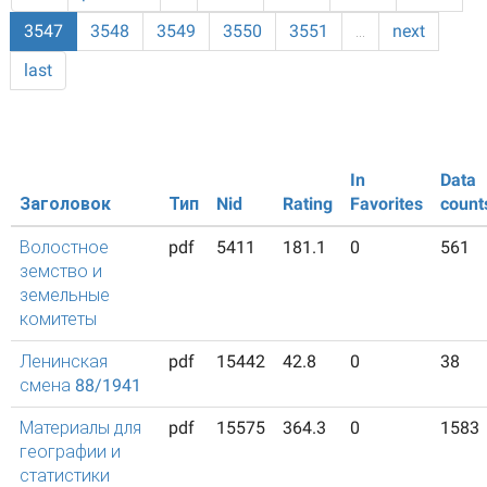
3547
3548
3549
3550
3551
…
next
last
In
Data
Заголовок
Тип
Nid
Rating
Favorites
count
Волостное
pdf
5411
181.1
0
561
земство и
земельные
комитеты
Ленинская
pdf
15442
42.8
0
38
смена 88/1941
Материалы для
pdf
15575
364.3
0
1583
географии и
статистики