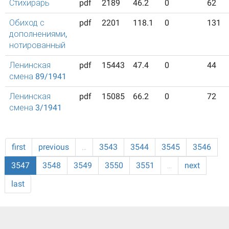
Стихирарь
pdf
2189
46.2
0
62
Обиход с
pdf
2201
118.1
0
131
дополнениями,
нотированный
Ленинская
pdf
15443
47.4
0
44
смена 89/1941
Ленинская
pdf
15085
66.2
0
72
смена 3/1941
first
previous
…
3543
3544
3545
3546
3547
3548
3549
3550
3551
…
next
last