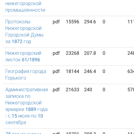
нижегородской
промышленности
Протоколы
pdf
15596
294.6
0
11
Нижегородской
Городской Думы
за 1872 год
Нижегородский
pdf
23268
207.8
0
24
листок 61/1896
География города
pdf
18144
246.4
0
63
Горького
Административная
pdf
21633
240
0
57
записка по
Нижегородской
ярмарке 1889 года
: с 15 июля по 10
сентября