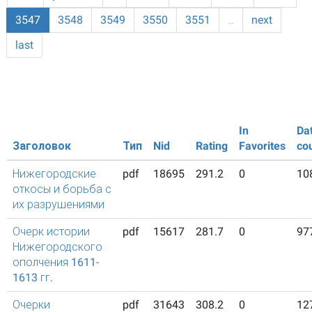
3547
3548
3549
3550
3551
…
next
last
In
Da
Заголовок
Тип
Nid
Rating
Favorites
co
Нижегородские
pdf
18695
291.2
0
10
откосы и борьба с
их разрушениями
Очерк истории
pdf
15617
281.7
0
97
Нижегородского
ополчения 1611-
1613 гг.
Очерки
pdf
31643
308.2
0
12