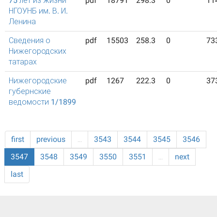
75 лет из жизни
pdf
18791
298.3
0
11
НГОУНБ им. В. И.
Ленина
Сведения о
pdf
15503
258.3
0
73
Нижегородских
татарах
Нижегородские
pdf
1267
222.3
0
37
губернские
ведомости 1/1899
first
previous
…
3543
3544
3545
3546
3547
3548
3549
3550
3551
…
next
last