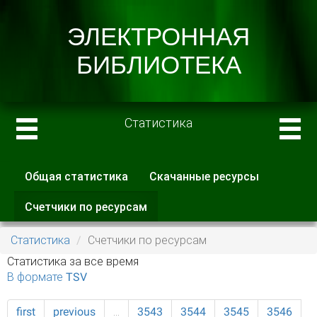
Статистика
Общая статистика
Скачанные ресурсы
Главные вкладки
Счетчики по ресурсам
(активная
вкладка)
Статистика
Счетчики по ресурсам
Статистика за все время
В формате TSV
first
previous
…
3543
3544
3545
3546