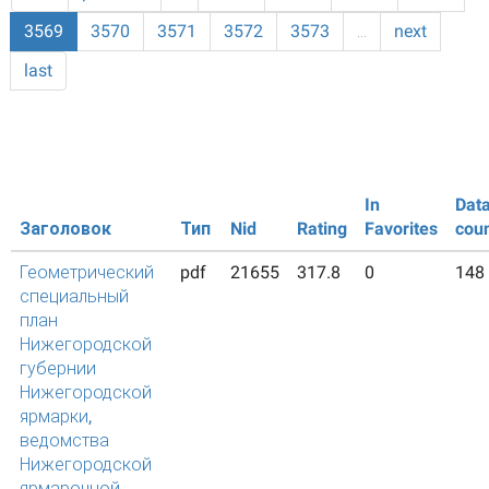
3569
3570
3571
3572
3573
…
next
last
In
Dat
Заголовок
Тип
Nid
Rating
Favorites
cou
Геометрический
pdf
21655
317.8
0
148
специальный
план
Нижегородской
губернии
Нижегородской
ярмарки,
ведомства
Нижегородской
ярмарочной