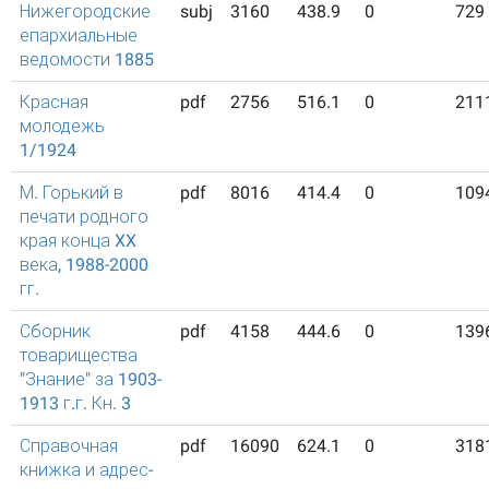
Нижегородские
subj
3160
438.9
0
729
епархиальные
ведомости 1885
Красная
pdf
2756
516.1
0
211
молодежь
1/1924
М. Горький в
pdf
8016
414.4
0
109
печати родного
края конца XX
века, 1988-2000
гг.
Сборник
pdf
4158
444.6
0
139
товарищества
"Знание" за 1903-
1913 г.г. Кн. 3
Справочная
pdf
16090
624.1
0
318
книжка и адрес-