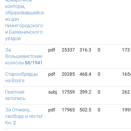
конторы,
образовавшейся
из дач
Нижегородского
и Балахнинского
уездов
За
pdf
25337
316.3
0
173
большевистские
колхозы 88/1941
Старообрядцы
pdf
20285
468.4
0
165
на Волге
Газетная
subj
17559
399.2
0
262
летопись
За Отчизну,
pdf
17965
502.5
0
199
свободу и честь!
Кн. 2