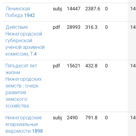
Ленинская
subj
14447
2387.6
0
14
Победа 1942
Действия
pdf
28993
316.3
0
14
Нижегородской
губернской
ученой архивной
комиссии, Т.4
Пятьдесят лет
pdf
15621
432.8
0
14
жизни
Нижегородских
земств : очерк
развития
земского
хозяйства
Нижегородские
subj
2490
791.8
0
14
епархиальные
ведомости 1898