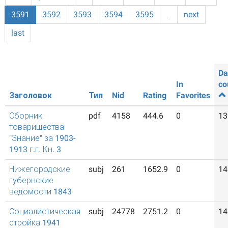
3591
3592
3593
3594
3595
…
next
last
Da
In
co
Заголовок
Тип
Nid
Rating
Favorites
Сборник
pdf
4158
444.6
0
13
товарищества
"Знание" за 1903-
1913 г.г. Кн. 3
Нижегородские
subj
261
1652.9
0
14
губернские
ведомости 1843
Социалистическая
subj
24778
2751.2
0
14
стройка 1941