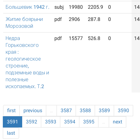
Большевик 1942 г.
subj
19980
2205.9
0
14
Житие боярыни
pdf
2906
287.8
0
14
Морозовой
Недра
pdf
15577
526.8
0
14
Горьковского
края :
геологическое
строение,
подземные воды и
полезные
ископаемых. Т.2
first
previous
…
3587
3588
3589
3590
3591
3592
3593
3594
3595
…
next
last