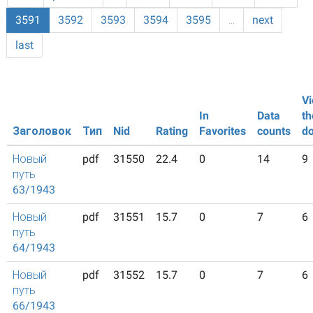
3591
3592
3593
3594
3595
…
next
last
Vi
In
Data
th
Заголовок
Тип
Nid
Rating
Favorites
counts
d
Новый
pdf
31550
22.4
0
14
9
путь
63/1943
Новый
pdf
31551
15.7
0
7
6
путь
64/1943
Новый
pdf
31552
15.7
0
7
6
путь
66/1943