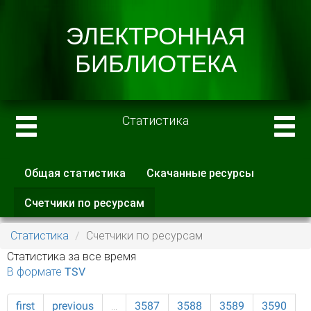
Статистика
Общая статистика
Скачанные ресурсы
Главные вкладки
Счетчики по ресурсам
(активная
вкладка)
Статистика
Счетчики по ресурсам
Статистика за все время
В формате TSV
first
previous
…
3587
3588
3589
3590