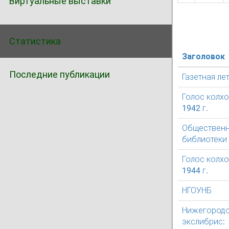
Виртуальные выставки
Статистика
Заголовок
Последние публикации
Газетная ле
Голос колх
1942 г.
Обществен
библиотеки
Голос колх
1944 г.
НГОУНБ
Нижегород
экслибрис: