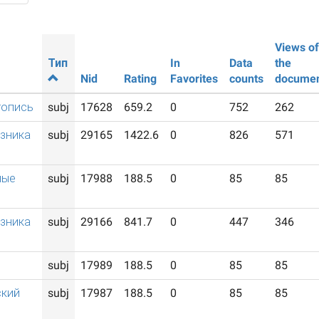
Views of
Тип
In
Data
the
Nid
Rating
Favorites
counts
docume
топись
subj
17628
659.2
0
752
262
озника
subj
29165
1422.6
0
826
571
ные
subj
17988
188.5
0
85
85
озника
subj
29166
841.7
0
447
346
subj
17989
188.5
0
85
85
ский
subj
17987
188.5
0
85
85