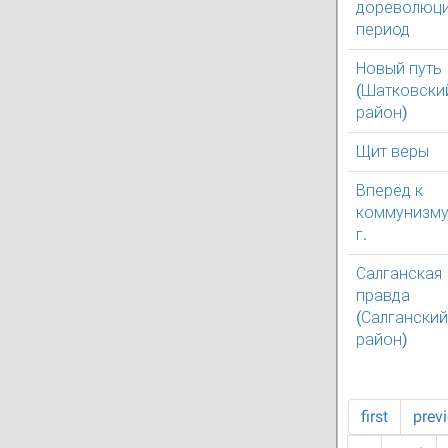
дореволюц
период
Новый путь
(Шатковски
район)
Щит веры
Вперёд к
коммунизму
г.
Салганская
правда
(Салганский
район)
first
prev