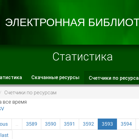
Статистика
атистика
Скачанные ресурсы
Счетчики по ресурс
 вкладки
Счетчики по ресурсам
а все время
SV
ious
…
3589
3590
3591
3592
3593
3594
last