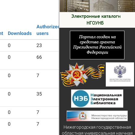
Authorized
Guest
nt
Downloads
users
users
0
23
253
0
66
571
0
7
74
0
35
346
0
7
74
0
7
74
Нижегородская государственная
областная универсальная научная