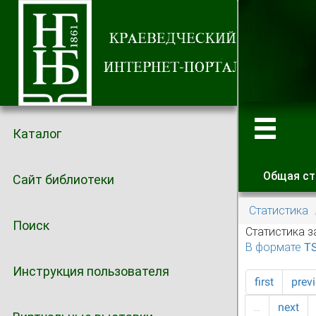
Каталог
Общая ст
Сайт библиотеки
Главные
Статистика
Поиск
Статистика з
В формате T
Инструкция пользователя
first
prev
…
next