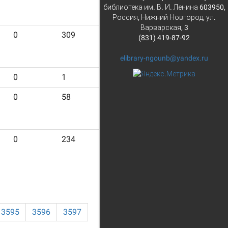
библиотека им. В. И. Ленина 603950,
Россия, Нижний Новгород, ул.
Варварская, 3
0
309
1737
(831) 419-87-92
elibrary-ngounb@yandex.ru
0
1
73
0
58
500
0
234
2744
3595
3596
3597