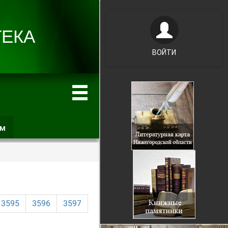
ВОЙТИ
ам
(активная
вкладка)
3595
3596
3597