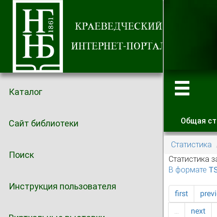
Каталог
Общая ст
Сайт библиотеки
Главные
Статистика
Поиск
Статистика з
В формате T
Инструкция пользователя
first
prev
…
next