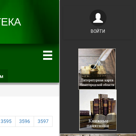
ВОЙТИ
ам
(активная
вкладка)
3595
3596
3597