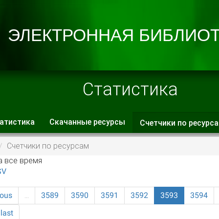
Статистика
атистика
Скачанные ресурсы
Счетчики по ресурс
 вкладки
Счетчики по ресурсам
а все время
SV
ious
…
3589
3590
3591
3592
3593
3594
last