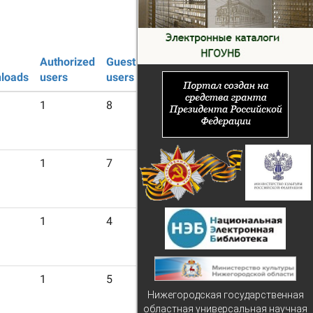
Authorized
Guest
loads
users
users
1
8
1
7
1
4
1
5
Нижегородская государственная
областная универсальная научная