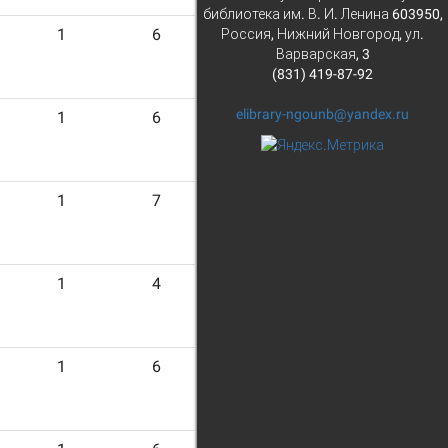
библиотека им. В. И. Ленина 603950,
1
6
Россия, Нижний Новгород, ул.
Варварская, 3
(831) 419-87-92
elibrary-ngounb@yandex.ru
1
6
1
7
1
4
1
6