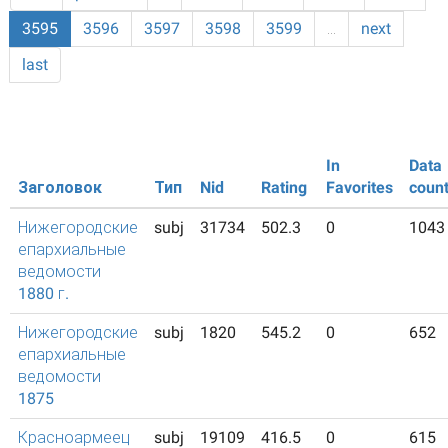
3595
3596
3597
3598
3599
…
next
last
In
Data
Заголовок
Тип
Nid
Rating
Favorites
coun
Нижегородские
subj
31734
502.3
0
1043
епархиальные
ведомости
1880 г.
Нижегородские
subj
1820
545.2
0
652
епархиальные
ведомости
1875
Красноармеец
subj
19109
416.5
0
615