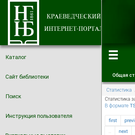
Каталог
Общая ст
Сайт библиотеки
Главные
Статистика
Поиск
Статистика з
В формате T
Инструкция пользователя
first
prev
…
next