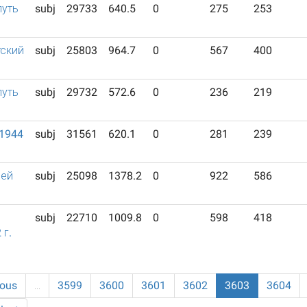
путь
subj
29733
640.5
0
275
253
ский
subj
25803
964.7
0
567
400
путь
subj
29732
572.6
0
236
219
 1944
subj
31561
620.1
0
281
239
лей
subj
25098
1378.2
0
922
586
subj
22710
1009.8
0
598
418
 г.
ious
…
3599
3600
3601
3602
3603
3604