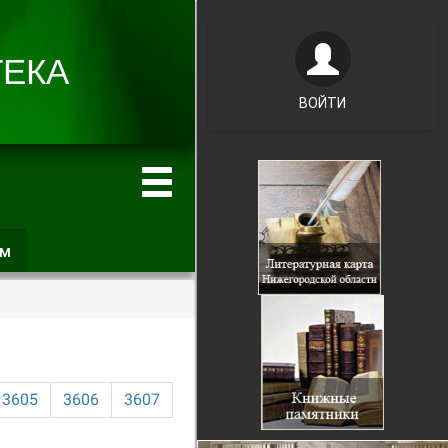
ВОЙТИ
ам
(активная
вкладка)
3605
3606
3607