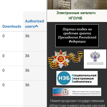
Authorized
Guest
Downloads
users
users
0
36
1816
0
36
213
0
36
186
0
36
608
Нижегородская государственная
областная универсальная научная