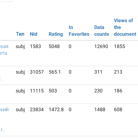
Views of
In
Data
the
Тип
Nid
Rating
Favorites
counts
document
кая
subj
1583
5048
0
12690
1855
ета
subj
31057
565.1
0
311
213
.
subj
11115
503
0
230
186
ский
subj
23834
1472.8
0
1488
608
й
г.