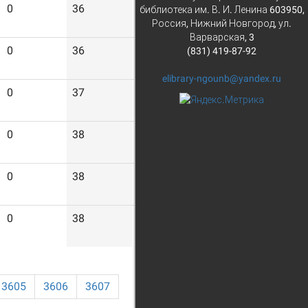
0
36
252
библиотека им. В. И. Ленина 603950,
Россия, Нижний Новгород, ул.
Варварская, 3
0
36
400
(831) 419-87-92
elibrary-ngounb@yandex.ru
0
37
219
0
38
239
0
38
586
0
38
418
3605
3606
3607