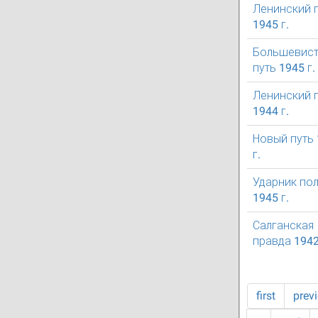
Ленинский 
1945 г.
Большевист
путь 1945 г.
Ленинский 
1944 г.
Новый путь
г.
Ударник по
1945 г.
Салганская
правда 1942
first
prev