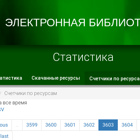
Статистика
атистика
Скачанные ресурсы
Счетчики по ресурс
 вкладки
Счетчики по ресурсам
а все время
SV
ious
…
3599
3600
3601
3602
3603
3604
last