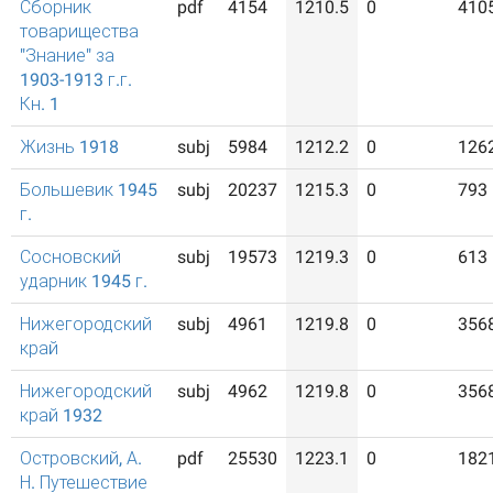
Сборник
pdf
4154
1210.5
0
410
товарищества
"Знание" за
1903-1913 г.г.
Кн. 1
Жизнь 1918
subj
5984
1212.2
0
126
Большевик 1945
subj
20237
1215.3
0
793
г.
Сосновский
subj
19573
1219.3
0
613
ударник 1945 г.
Нижегородский
subj
4961
1219.8
0
356
край
Нижегородский
subj
4962
1219.8
0
356
край 1932
Островский, А.
pdf
25530
1223.1
0
182
Н. Путешествие