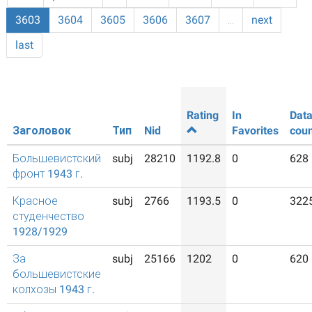
3603
3604
3605
3606
3607
…
next
last
Rating
In
Dat
Заголовок
Тип
Nid
Favorites
coun
Большевистский
subj
28210
1192.8
0
628
фронт 1943 г.
Красное
subj
2766
1193.5
0
322
студенчество
1928/1929
За
subj
25166
1202
0
620
большевистские
колхозы 1943 г.