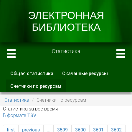
Статистика
Общая статистика
Скачанные ресурсы
Главные вкладки
Счетчики по ресурсам
(активная
вкладка)
Статистика
Счетчики по ресурсам
Статистика за все время
В формате TSV
first
previous
…
3599
3600
3601
3602