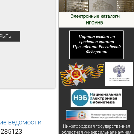
РЫТЬ
кие ведомости
Нижегородская государственная
0285123
областная универсальная научная