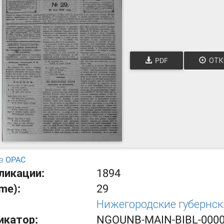
PDF
ОТК
в OPAC
ликации:
1894
ume):
29
Нижегородские губернс
икатор:
NGOUNB-MAIN-BIBL-000