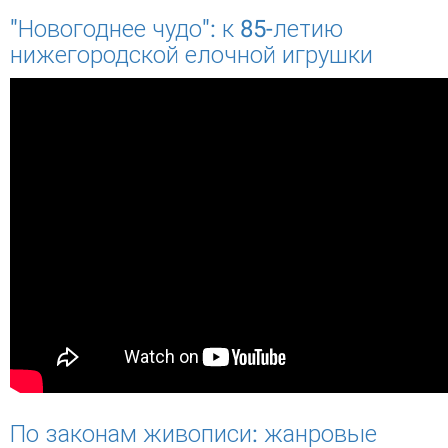
"Новогоднее чудо": к 85-летию
нижегородской елочной игрушки
По законам живописи: жанровые