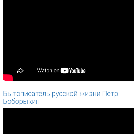
Бытописатель русской жизни Петр
Боборыкин