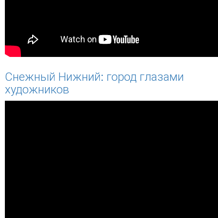
Снежный Нижний: город глазами
художников