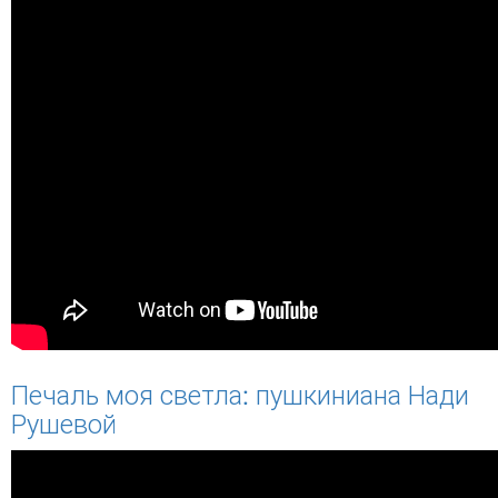
Печаль моя светла: пушкиниана Нади
Рушевой