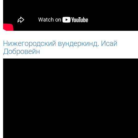
Нижегородский вундеркинд. Исай
Добровейн