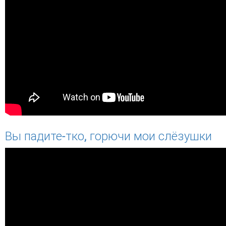
Вы падите-тко, горючи мои слёзушки