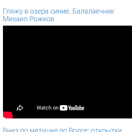
Гляжу в озера синие. Балалаечник
Михаил Рожков
Вниз по матушке по Волге: открытки