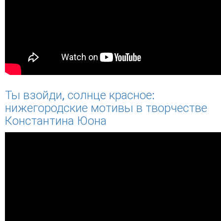
Ты взойди, солнце красное:
нижегородские мотивы в творчестве
Константина Юона