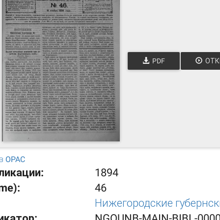
PDF
ОТК
в OPAC
ликации:
1894
ume):
46
Нижегородские губернс
икатор:
NGOUNB-MAIN-BIBL-000