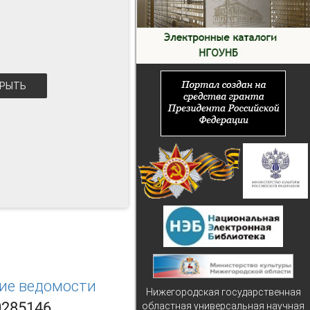
РЫТЬ
кие ведомости
Нижегородская государственная
0285146
областная универсальная научная