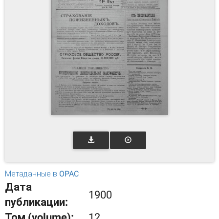
Метаданные в OPAC
Дата
1900
публикации:
Том (volume):
12