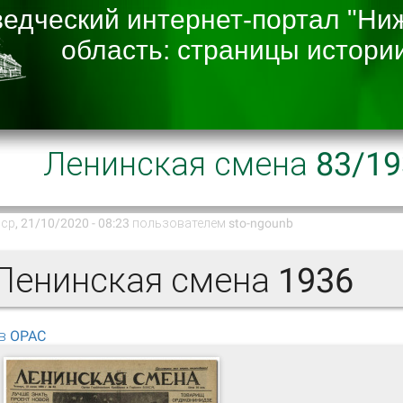
Ленинская смена 83/19
ср, 21/10/2020 - 08:23 пользователем
sto-ngounb
енинская смена 1936
в OPAC