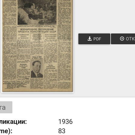
PDF
ОТК
та
ликации:
1936
ume):
83