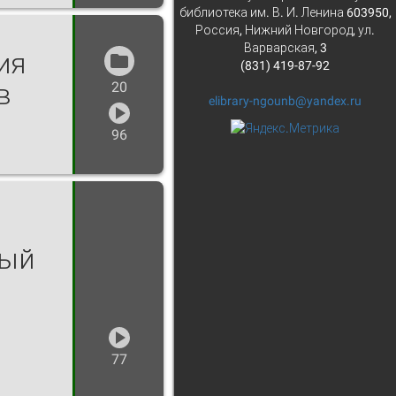
библиотека им. В. И. Ленина 603950,
Россия, Нижний Новгород, ул.
Варварская, 3
ия
(831) 419-87-92
в
20
elibrary-ngounb@yandex.ru
96
ный
77