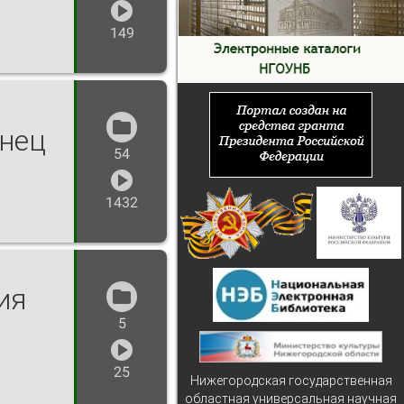
149
нец
54
1432
ия
5
25
Нижегородская государственная
областная универсальная научная