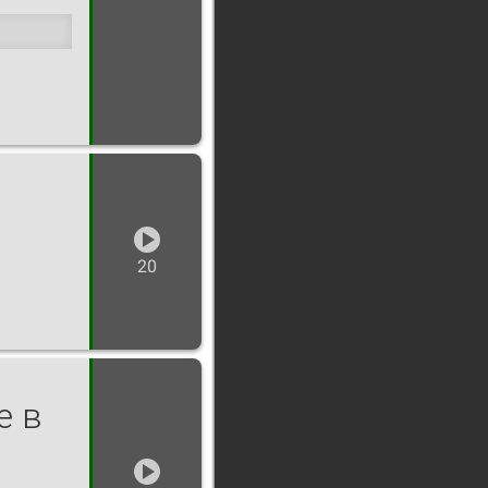
20
е в