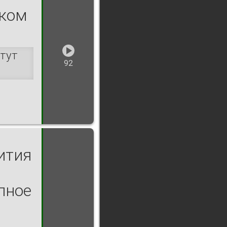
ском
тут
92
ития
лное