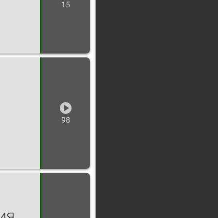
15
98
ия