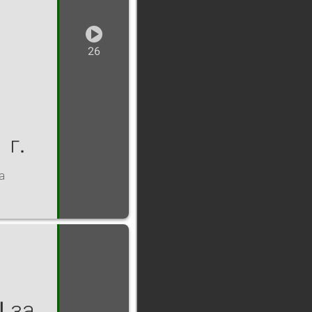
26
 г.
а
I за