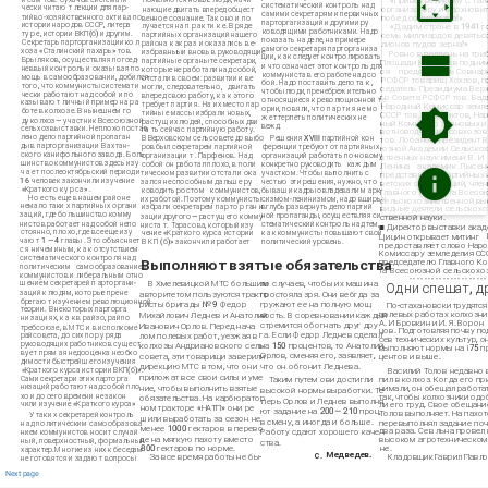
«Привет великому С тал
Появляются новые люди, начи­
систематический контроль
над
чески читаю т лекции для пар-
организатору и вдохнови
нающие двигать вперед общест­
самими секретарям и первичных
тийво-хозяйственного акти ва по
побед социализма!».
венное сознание. Так оно и по­
парторгагизаций и другими ру­
истории народов СССР, литера­
«Дадим стране в 1941 г
лучается на п р ак ти к е. В ряде
ководящими работниками. Надо
ту р е, истории ВКП(б) и другим.
семь миллиардов девятьсо
партийны х организаций нашего
показать на деле, на примере
С екретарь парторганизации ко л ­
лионов пудов зерна!»
района к ак раз и оказались в е-
самого секретаря парторганиза­
хоза «Сталинский пахарь» тов.
избравныыи вновь в руководящие
Ровно в полдень на три
ции, к ак следует контролировать
Бры ляков, осущ ествляя погсед-
партийны е органы те секретари,
Площади Колхозов подним
и что означает этот контроль для
неввы й контроль и оказы вая по­
которые не работали над собой,
ся
председатель Совнар
коммуниста в его работе над со­
мощь в самообразовании, добился
отстали в своем: развитии и ве
РСФСР товарищ Хохлов, пр
бой. Надо поставить дело та к ,
того, что коммунисты системати­
могли, следовательно,
двигать
седатель Президиума Верх
чтобы люди, пренебреж ительно
чески работают над собой и по­
вперед свою работу, к а к этого
го Совета РСФСР тов. Бад
относящиеся к революционной т е ­
казы ваю т личны й пример на р а­
требует п арти я. На их место пар­
Народный Комиссар земл
ории, повяли, что п ар ти я не мо­
боте в колхозе. В нынешнем го­
тийны е массы избрали новых,
СССР тов. Бенедиктов, Нар
ж ет терпеть политических не­
ду колхоз— участник Всесоюзной
растущ их людей, способных дви­
ный Комиссар зерновых и 
вежд.
сельхозвы ставки. Неплохо постав­
га ть сейчас партийную работу.
вотноводческих совхозов
лено дело партийной пропаган­
В Верховском сельсовете до выбо­
Реш ения XVIII партийной кон­
тов. Лобанов, президент В
ды в парторганизации В ахтан-
ров был секретарем партийной
ференции требуют от партийны х
юзной Академии Сельскох
ского канифольного завода. Боль­
организаций работать по-новому,
организации т . Парфенов. Над
ственных наук имени В. И
ш инство коммунистов здесь изу­
конкретно руководить
каж дым
собой он работал плохо, в поли­
Ленина
академик
Лысен
ч а ет послеоктябрьский период и
участком. Чтобы выполнить с
тическом развитии отстал и ока­
представители партийных и
1 6 человек закончили изучение
зался неспособным дальш е ру­
честью эти реш ения, нужно, что­
ветских организаций, чле
«Краткого ку р са» .
ководить ростом
коммунистов,
бы ваш и кадры овладевали м арк­
Главного Комитета Всесо
Но есть еще в нашем районе
их работой. Поэтому коммунисты
сизмом-ленинизмом, надо вширь и
сельскохозяйственной вы
немало таки х партийны х органи­
избрали секретарем пар то р ган и ­
вглубь развернуть дело партий­
видные деятели сельскохо
зац ий, где большинство комму­
ной пропаганды, осущ ествляя си­
зации другого— растущ его комму­
ственной науки.
нистов работает над собой непо­
стематический контроль над тем,
ниста т. Тарасова, который изу­
■ Директор выставки ака
стоянно, плохо, где все еще изу­
чение «Краткого курса истории
к а к коммунисты повышают свой
Цицин открывает митинг
чаю т 1 — 4 главы . Это объясняет­
В К П (б)» закончил и работает
политический уровень.
предоставляет слово Нар
с я ничем иным, к а к отсутствием
Комиссару земледелия СС
систематического контроля над
Выполняют взятые обязательства
председателю Главного Ко
политическим
самообразованием
та Всесоюзной сельскохоз
коммунистов и либеральным отно­
- - - - - - - - - - - - - - - - - - - - -
ш ением секретарей п арторгани-
В Хмелевицкой МТС большим
ло случаев, чтобы их машина
Одни спешат, д
заций к людям, которые прене­
простояла зря. Они вебгда за­
авторитетом пользуются тракто­
брегаю т изучением революционной
гружают ее на полную мощ­
ристы бригады № 9 Федор
По-стахановски трудятся
теории. В некоторых парторга­
полевых работах колхозни
Михайлович Леднев и Анатолий
ность. В соревновании каждый
ни заци ях, к а к в райзо, райпо­
А. И Бровкин и И. Я. Ворон­
стремится обогнать друг дру­
Иванович Орлов. Перед нача­
требсоюзе, в МТС и в исполкоме
цов. Подготовляя почву под
га. Если Федор Леднев сделал
лом полевых работ, уезжая в
райсовета, до сих пор у ряда
сев технических культур, о
руководящих работников сущ ест­
колхозы Андриановского сель­
на 150 процентов, то Анатолий
выполняют нормы на І75 пр
ву ет прям ая недооценка необхо­
Орлов, сменяя его, заявляет,
совета, эти товарищи заверили
центов и выше.
димости быстрейш его изучения
дирекцию МТС в том, что они
что он обгонит Леднева.
«Краткого курса истории ВКП(б)».
Василий Толов недавно в
приложат все свои силы и уме­
Сами секретари этих парторга­
пил в колхоз. Когда его при
Таким путем ови достигли
низаций работают над собой пло
ние, чтобы выполнить взятые
нимали, он обещал работа
высокой нормы выработки. Те­
хо и до сего времени не закон­
так, чтобы колхозники одоб
обязательства. На карбюратор­
перь Орлов и Леднев выполня­
чили изучение «Краткого курса»
ли его труд. Свое обещани
ном тракторе «НАТП» они ре­
ют задание на 200— 210 проц,
Толов выполняет. На пахот
У таки х секретарей контроль
шили выработать за сезон не
в смену, а иногда и больше.
перевыполнял задание поч
н ад политическим самообразова­
менее 1000 гектаров в перево­
два раза. Сев льна провел
Работу сдают хорошего каче­
нием коммунистов носит случай­
де на мягкую пахоту вместо
высоком агротехническом 
ны й, поверхностный, формальный
ства.
800 гектаров по норме.
не.
характер.М ногие из них к беседам
Медведев.
За все время работы не бы-
С.
Кладовщик Гаврил Павл
не готовятся и задаю т вопросы
Next page