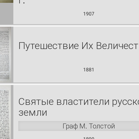
г.
1907
Путешествие Их Величест
1881
Святые властители русск
земли
Граф М. Толстой