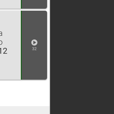
а
о
12
32