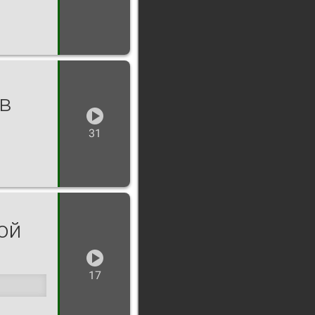
в
31
ой
17