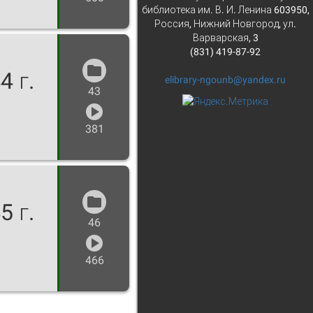
библиотека им. В. И. Ленина 603950,
Россия, Нижний Новгород, ул.
Варварская, 3
(831) 419-87-92
4 г.
elibrary-ngounb@yandex.ru
43
381
5 г.
46
466