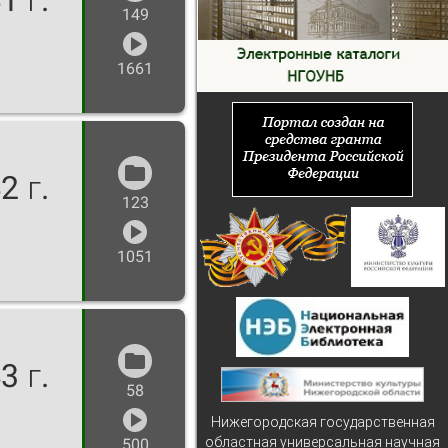
149
1661
2 г.
123
1051
3 г.
58
Нижегородская государственная
областная универсальная научная
500