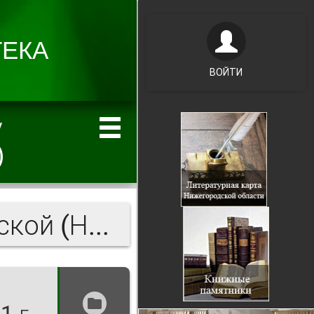
ВОЙТИ
у
)
Районная печать Горьковской (Нижегородской) области в годы войны. 1941-1945 гг.
1 г.