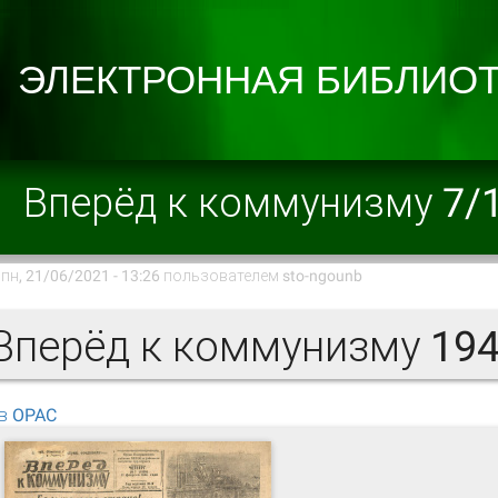
Вперёд к коммунизму 7/
пн, 21/06/2021 - 13:26 пользователем
sto-ngounb
перёд к коммунизму 1944
в OPAC