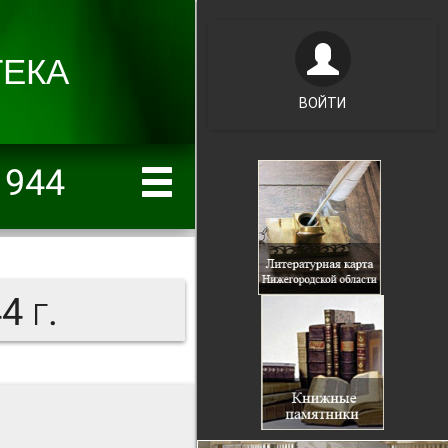
ВОЙТИ
1944
 г.