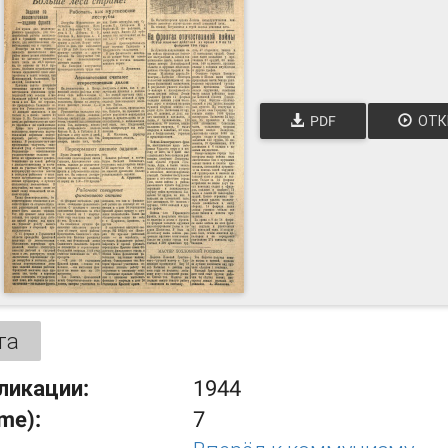
PDF
ОТК
та
ликации:
1944
ume):
7