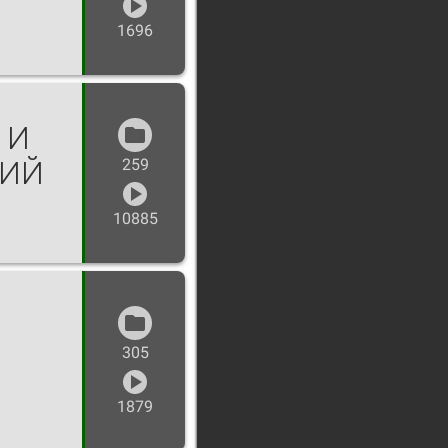
1696
 И
НИЙ
259
10885
305
1879