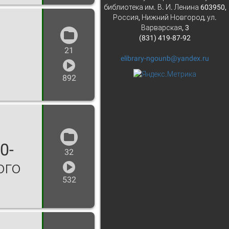
библиотека им. В. И. Ленина 603950,
Россия, Нижний Новгород, ул.
Варварская, 3
(831) 419-87-92
21
elibrary-ngounb@yandex.ru
892
0-
32
ого
532