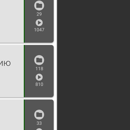
29
1047
тию
118
810
33