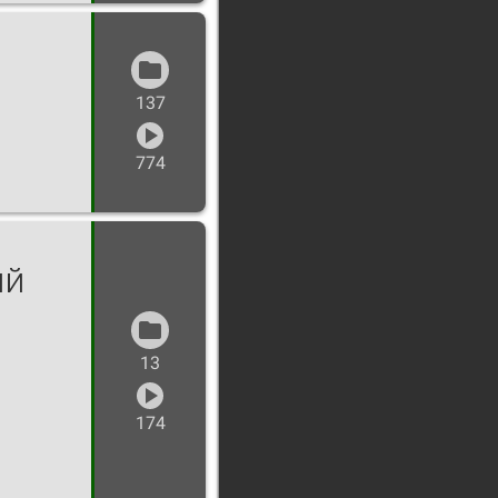
137
774
ий
13
174