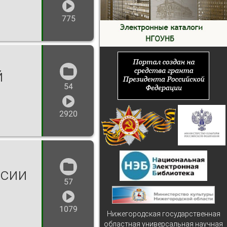
775
й
54
2920
ссии
57
1079
Нижегородская государственная
областная универсальная научная