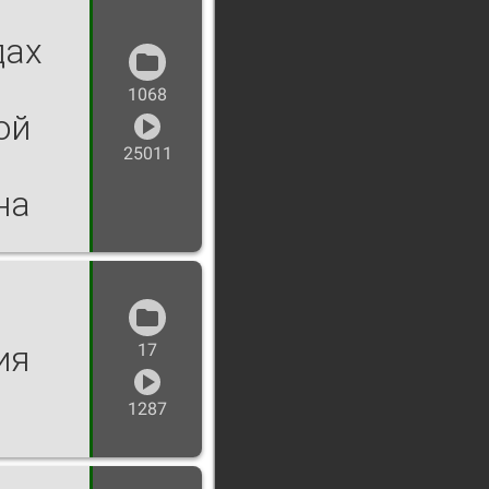
дах
1068
ой
25011
на
ия
17
1287