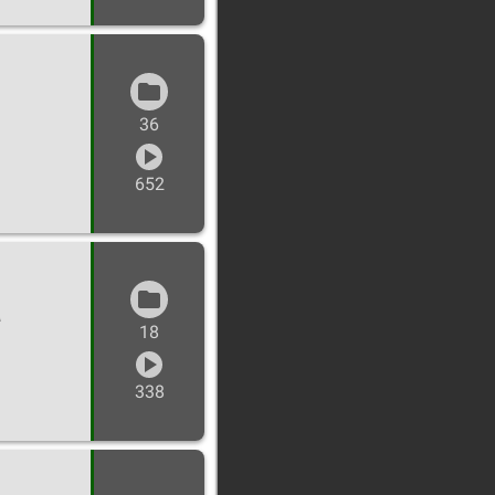
36
652
а
18
338