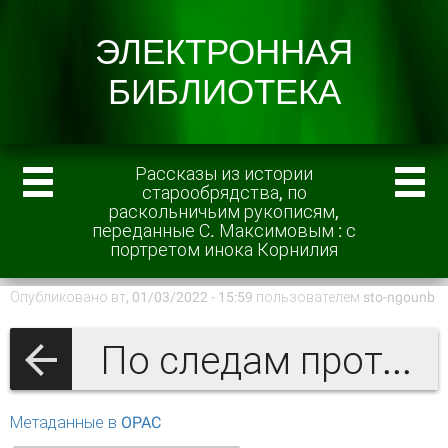
Рассказы из истории
старообрядства, по
раскольничьим рукописям,
переданные С. Максимовым : с
портретом инока Корнилия
Опубликовано вт, 01/03/2022 - 15:59 пользователем
sto-ngounb
По следам протопопа Аввакума (старообрядчество)
Метаданные в OPAC