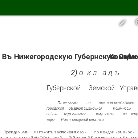
Въ Нижегородскую Губернскую Оцѣн
Коммис
2) о
к л
а д
ъ
Губернской
Земской
Управ
По
на
постановленія Ниже--
жалобамъ
городской
Уѣздной Оцѣночной
Коммиссіи
оцѣнкѣ
имуществъ
на
терр
недвижимыхъ
Нижегородской ярмарки.
торіи
Прежде чѣмъ
изложить заключенія свои
по каждой изъ вноси­
ъ
на
разсмотрѣніе Губернской
Оцѣночной Коммиссіи жалобъ ярма