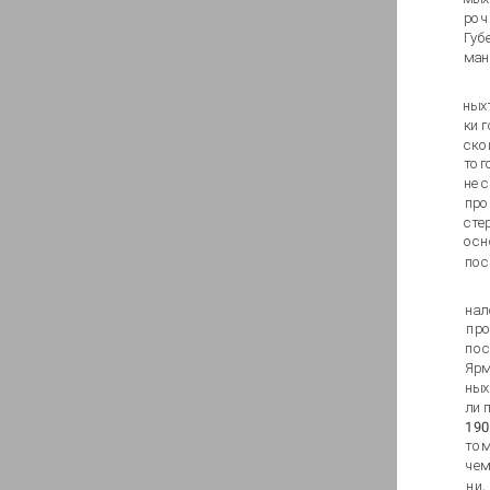
роч
Губ
ман
ных
ки 
ско
тог
не 
про
сте
осн
пос
нал
пр
пос
Ярм
ных
ли 
190
том
чем
ни,