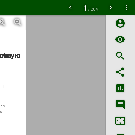
1
/ 204
очную
сію.
ы.
объ
и­
­