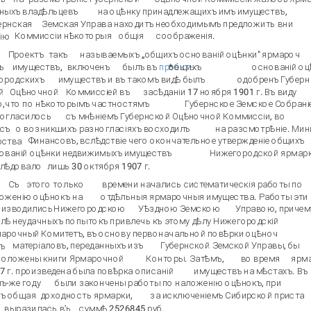
ныхъ
владѣльцевъ
на оцѣнку принадлежащихъ имъ имуществъ,
ернская
Земская Управа находитъ необходимымъ предложить вни­
Коммиссіи нѣкоторыя
общія
соображенія.
ію
Проектъ
такъ
называемыхъ „общихъ основаній оцѣнки" ярмароч­
ъ
имуществъ,
включенъ
былъ въ
проектъ
*
общихъ
основаній оц
городскихъ
имуществъ и въ такомъ видѣ былъ
одобренъ Губерн­
й
Оцѣночной
Коммиссіей въ
засѣданіи 17 ноября 1901 г. Въ виду
о,
что по нѣкоторымъ частностямъ
Губернское Земское Собрані
согласилось
съ мнѣніемъ Губернской Оцѣночной Коммиссіи, во­
съ
о возникшихъ разногласіяхъ восходилъ
на разсмотрѣніе. Мини
Финансовъ, вслѣдствіе чего окончательное утвержденіе общихъ
рства
ованій оцѣнки недвижимыхъ имуществъ
Нижегородской ярмарк
лѣдовало
лишь 30 октября 1907 г.
Съ
этого только
времени начались систематическія работы по
оженію оцѣнокъ на
отдѣльныя ярмарочныя имущества. Работы эти
оизводились
Нижегородскою
Уѣздною Земскою
Управою, причем
лѣ неудачныхъ попытокъ привлечь къ этому дѣлу Нижегородскій
арочный Комитетъ, въ основу первоначальной повѣрки оцѣноч­
матеріаловъ, переданныхъ изъ
Губернской Земской Управы, бы­
ъ
положены книги Ярмарочной
Конторы. Затѣмъ,
во время
ярм
7 г. произведена была повѣрка описаній
имуществъ на мѣстахъ. Въ
ъ-же
году
были закончены работы по наложенію оцѣнокъ, при
ъ общая
доходность ярмарки,
за исключеніемъ Сибирской приста­
выразилась в'ь
суммѣ 2526845 руб.