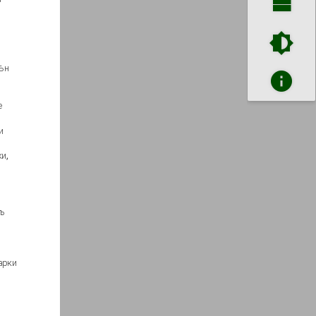
ѣн­
е
­
и,
ъ
арки