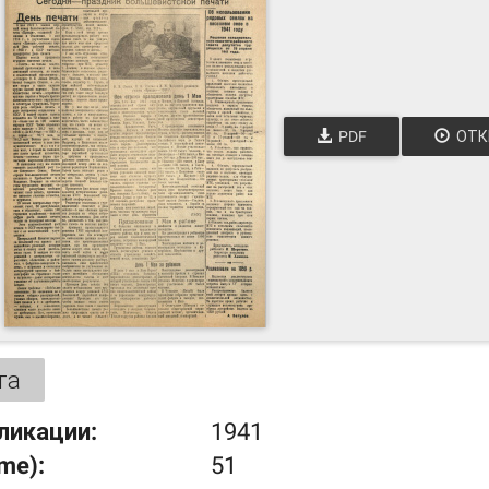
PDF
ОТК
та
ликации:
1941
ume):
51