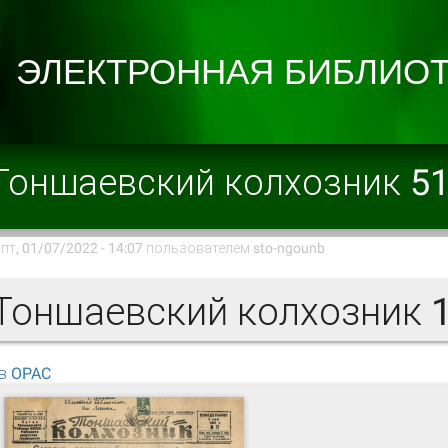
Тоншаевский колхозник 5
пт, 01/07/2022 - 14:07 пользователем
sto-ngounb
оншаевский колхозник 1
в OPAC