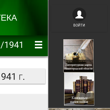
ВОЙТИ
1/1941
941 г.