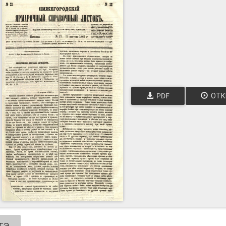
PDF
ОТК
та