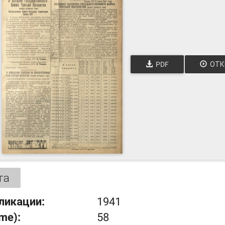
PDF
ОТК
та
ликации:
1941
ume):
58