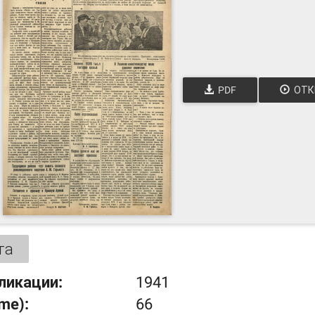
PDF
ОТК
та
ликации:
1941
ume):
66