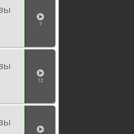
озы
7
озы
12
озы