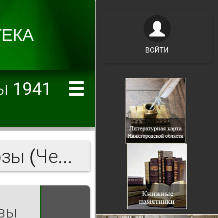
ВОЙТИ
ы 1941
За большевистские колхозы (Чернухинский район)
озы