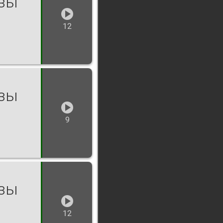
озы
12
озы
9
озы
12