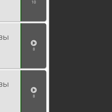
10
озы
8
озы
8