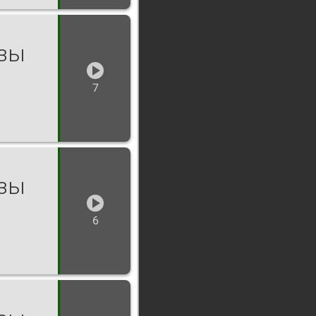
озы
7
озы
6