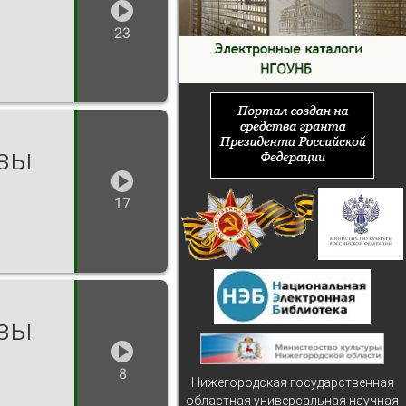
23
озы
17
озы
8
Нижегородская государственная
областная универсальная научная