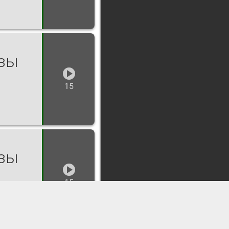
озы
15
озы
15