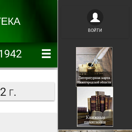
ВОЙТИ
1942
 г.