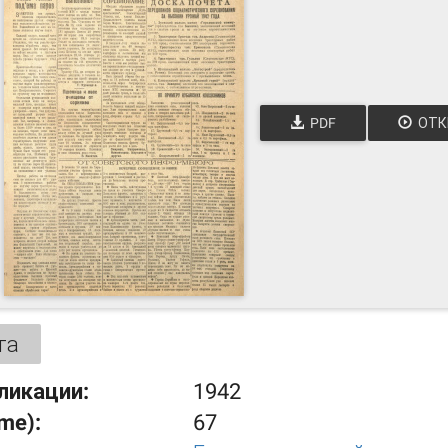
PDF
ОТК
та
ликации:
1942
ume):
67