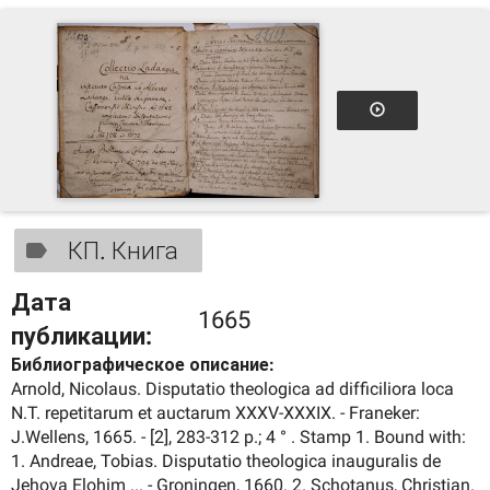
КП. Книга
Дата
1665
публикации:
Библиографическое описание:
Arnold, Nicolaus. Disputatio theologica ad difficiliora loca
N.T. repetitarum et auctarum XXXV-XXXIX. - Franeker:
J.Wellens, 1665. - [2], 283-312 p.; 4 ° . Stamp 1. Bound with:
1. Andreae, Tobias. Disputatio theologica inauguralis de
Jehova Elohim ... - Groningen, 1660. 2. Schotanus, Christian.