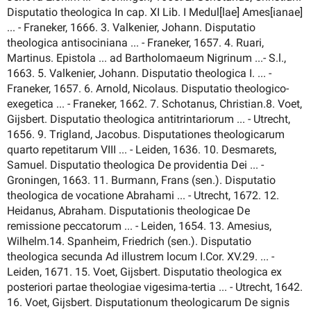
Disputatio theologica In cap. XI Lib. I Medul[lae] Ames[ianae]
... - Franeker, 1666. 3. Valkenier, Johann. Disputatio
theologica antisociniana ... - Franeker, 1657. 4. Ruari,
Martinus. Epistola ... ad Bartholomaeum Nigrinum ...- S.l.,
1663. 5. Valkenier, Johann. Disputatio theologica I. ... -
Franeker, 1657. 6. Arnold, Nicolaus. Disputatio theologico-
exegetica ... - Franeker, 1662. 7. Schotanus, Christian.8. Voet,
Gijsbert. Disputatio theologica antitrintariorum ... - Utrecht,
1656. 9. Trigland, Jacobus. Disputationes theologicarum
quarto repetitarum VIII ... - Leiden, 1636. 10. Desmarets,
Samuel. Disputatio theologica De providentia Dei ... -
Groningen, 1663. 11. Burmann, Frans (sen.). Disputatio
theologica de vocatione Abrahami ... - Utrecht, 1672. 12.
Heidanus, Abraham. Disputationis theologicae De
remissione peccatorum ... - Leiden, 1654. 13. Amesius,
Wilhelm.14. Spanheim, Friedrich (sen.). Disputatio
theologica secunda Ad illustrem locum I.Cor. XV.29. ... -
Leiden, 1671. 15. Voet, Gijsbert. Disputatio theologica ex
posteriori partae theologiae vigesima-tertia ... - Utrecht, 1642.
16. Voet, Gijsbert. Disputationum theologicarum De signis