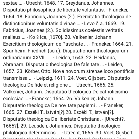
sextae ... - Utrecht, 1648. 17. Greydanus, Johannes.
Disputatio philosophica de libertate voluntatis. - Franeker,
1664. 18. Fabricius, Joannes (2.). Exercitatio theologica de
distinctionibus voluntatis divinae ... - Levo č a, 1669. 19.
Fabricius, Joannes (2.). Solidissimus coelestis veritatis
malleus ... - Ko š ice, [1670]. 20. Valkenier, Johann.
Exercitium theologicum de Paschate ... - Franeker, 1664. 21.
Spanheim, Friedrich (sen.). Disputationum theologicarum
ordinariarum XXVIII. ... - Leiden, 1643. 22. Heidanus,
Abraham. Disputatio theologica De falsitate ... - Leiden,
1657. 23. Körber, Otto. Nova novorum strenae loco pontificis
transmissa ... - Leipzig, 1611. 24. Voet, Gijsbert. Disputatio
theologica De fide et religione ... - Utrecht, 1666. 25.
Valkenier, Johann. Disputatio theologica De catholicismo
ecclesiae ... - Franeker, 1664. 26. Valkenier, Johann.
Disputatio theologica De novitate papismi ... - Franeker,
1665. 27. Eszéki T., István[?].28. Eszéki T., István[?].
Disputatio theologica De libertate Christiana. - [Utrecht?,
1665?]. 29. Leusden, Johannes. Disputatio theologico-
philologica determinens ... - Utrecht, 1665. 30. Voet, Gijsbert.