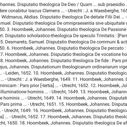
hannes. Disputatio theologica De Deo / Quam ... sub praesidio .
ere conabitur Isacus Clemens ... - Utrecht : J. a Waesberghe, 1652.
 Widmarus, Abdias. Disputatio theologica De deitate Filii Dei ... 
uel. Disputatio theologica De omnipraesentia sive ubiquitate cor
0. 3. Hoornbeek, Johannes. Disputatio theologica De Passione Chr
rt. Disputatio scholastico-theologica De speculo Trinitatis : [Pars p
 5. Desmarets, Samuel. Disputatio theologica De communi & actual
0. 6. Hoornbeek, Johannes. Disputatio theologica De peccato : Par
 7. Hoornbeek, Johannes. Disputatio theologica De vocatione hom
 8. Hoornbeek, Johannes. Disputatio theologica De fide : Pars prim
ejus, Johannes. Disputationum theologicarum ordinariarum vig
 ... - Leiden, 1652. 10. Hoornbeek, Johannes. Disputatio theologi
 ... - Utrecht : J. a Waesberghe, 1649. 11. Hoornbeek, Johannes. 
nicam : Pars prior [-tertia] ... - Utrecht, 1652. 12. Hoornbeek, 
illuminatione hominis ... - Utrecht, 1649. 13. Hoornbeek, Johann
 hominis ... - Utrecht, 1649. 14. Hoornbeek, Johannes. Disputat
 Pars prima ... - Utrecht, 1651. 15. Hoornbeek, Johannes. Disput
.. - Utrecht, 1649. 16. Hoornbeek, Johannes. Disputatio theologic
] ... - Utrecht, 1652. 17. Hoornbeek, Johannes. Disputatio theol
trecht, 1650. 18. Hoornbeek, Johannes. Disputatio theologica De af