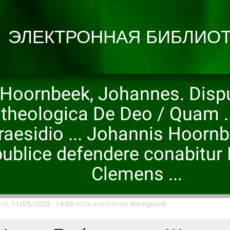
Hoornbeek, Johannes. Dispu
theologica De Deo / Quam .
raesidio ... Johannis Hoornbe
publice defendere conabitur
Clemens ...
чт, 11/05/2023 - 14:09 пользователем
sto-ngounb