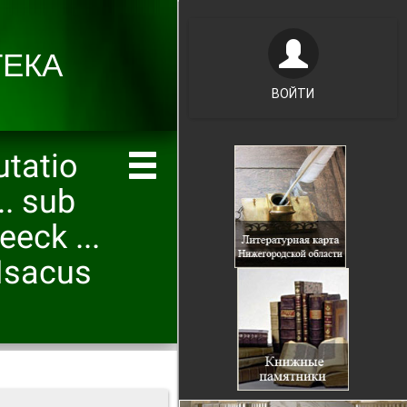
ВОЙТИ
tatio
.. sub
eck ...
 Isacus