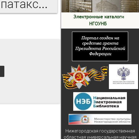
Книги Библиотеки Шарошпатакского Реформатского Колледжа
Нижегородская государственная
областная универсальная научная