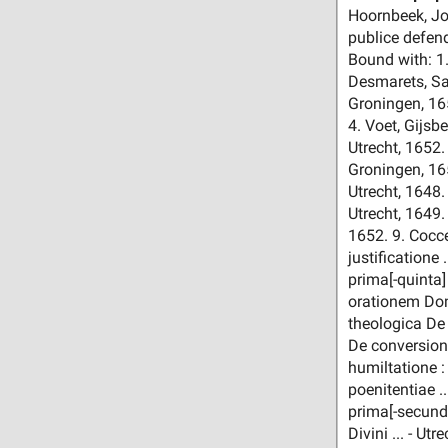
Hoornbeek, Jo
publice defend
Bound with: 1.
Desmarets, Sam
Groningen, 165
4. Voet, Gijsbe
Utrecht, 1652.
Groningen, 165
Utrecht, 1648.
Utrecht, 1649.
1652. 9. Cocc
justificatione
prima[-quinta]
orationem Domi
theologica De 
De conversione
humiltatione :
poenitentiae .
prima[-secunda
Divini ... - U