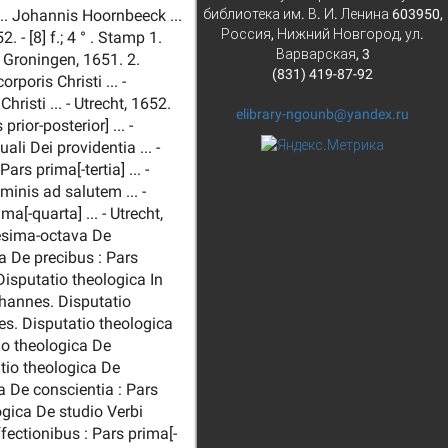
библиотека им. В. И. Ленина 603950,
.. Johannis Hoornbeeck ...
Россия, Нижний Новгород, ул.
 - [8] f.; 4 ° . Stamp 1.
Варварская, 3
- Groningen, 1651. 2.
(831) 419-87-92
poris Christi ... -
isti ... - Utrecht, 1652.
elibrary-ngounb@yandex.ru
rior-posterior] ... -
i Dei providentia ... -
s prima[-tertia] ... -
inis ad salutem ... -
a[-quarta] ... - Utrecht,
esima-octava De
ca De precibus : Pars
Disputatio theologica In
Johannes. Disputatio
es. Disputatio theologica
io theologica De
atio theologica De
a De conscientia : Pars
ogica De studio Verbi
fectionibus : Pars prima[-