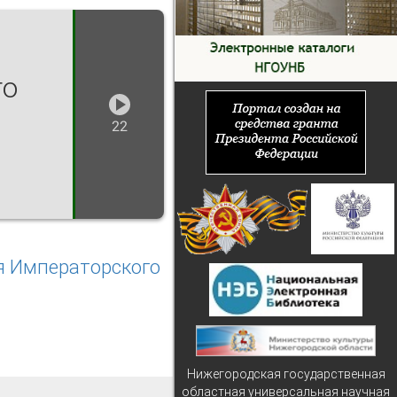
го
22
я Императорского
Нижегородская государственная
областная универсальная научная