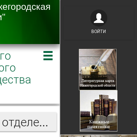
ВОЙТИ
го
ого
щества
Записки Нижегородского отделения Императорского Русского технического общества