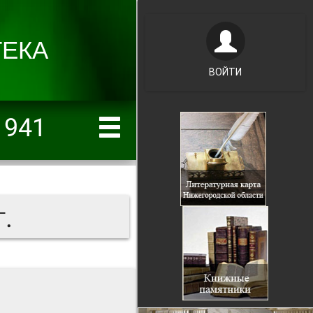
ВОЙТИ
1941
.