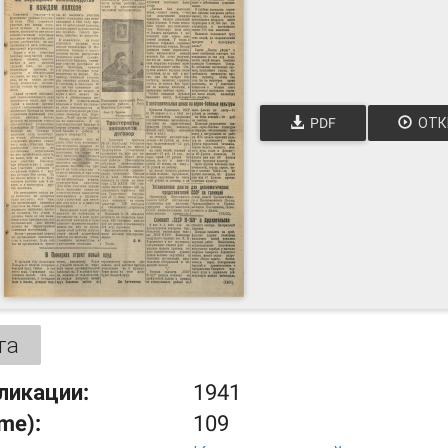
PDF
ОТК
та
ликации:
1941
ume):
109