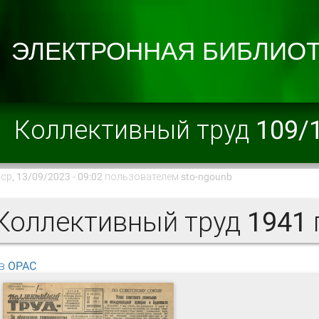
Коллективный труд 109/
ср, 13/09/2023 - 09:02 пользователем
sto-ngounb
оллективный труд 1941 г
в OPAC