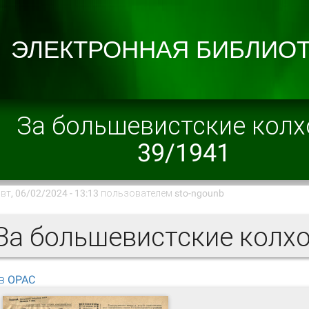
За большевистские кол
39/1941
вт, 06/02/2024 - 13:13 пользователем
sto-ngounb
в OPAC