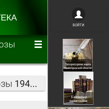
ВОЙТИ
хозы
За большевистские колхозы 1941 г.