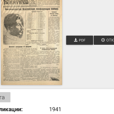
PDF
ОТК
та
ликации:
1941