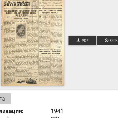
PDF
ОТК
та
ликации:
1941