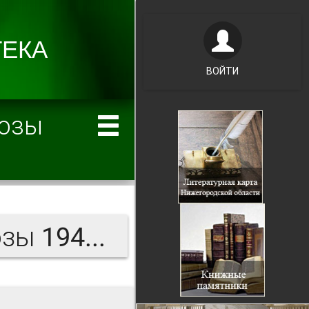
ВОЙТИ
хозы
За большевистские колхозы 1941 г.