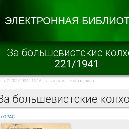
За большевистские кол
221/1941
ср, 21/02/2024 - 13:16 пользователем
sto-ngounb
в OPAC