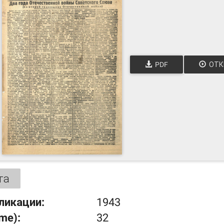
PDF
ОТК
та
ликации:
1943
ume):
32