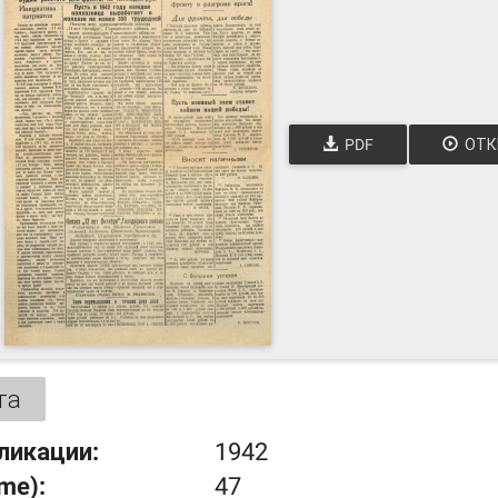
PDF
ОТК
та
ликации:
1942
ume):
47