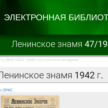
Ленинское знамя 47/19
пн, 08/07/2024 - 10:08 пользователем
sto-ngounb
енинское знамя 1942 г.
в OPAC