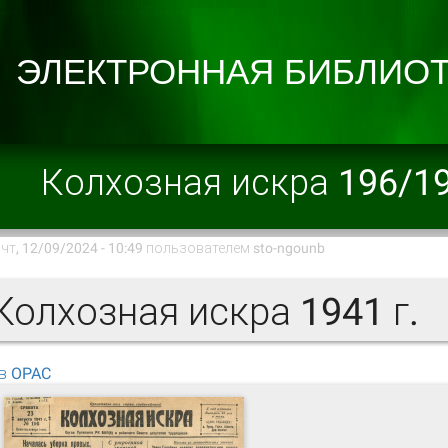
Колхозная искра 196/1
чт, 12/09/2024 - 10:49 пользователем
sto-ngounb
олхозная искра 1941 г.
в OPAC