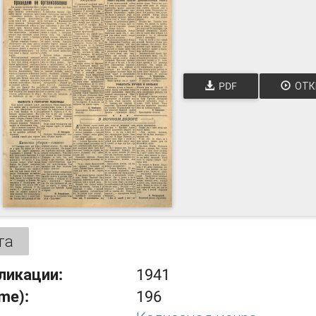
PDF
ОТК
та
ликации:
1941
ume):
196