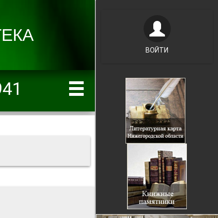
ВОЙТИ
941