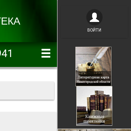
ВОЙТИ
941