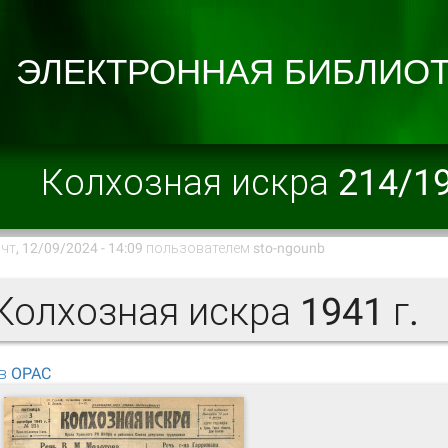
Колхозная искра 214/1
чт, 12/09/2024 - 14:09 пользователем
sto-ngounb
олхозная искра 1941 г.
в OPAC