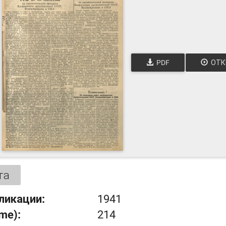
PDF
ОТК
та
ликации:
1941
ume):
214